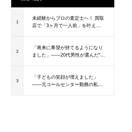
未経験からプロの査定士へ！ 買取
1
店で「3ヶ月で一人前」を叶える
徹底教育プログラム
「将来に希望が持てるようになり
2
ました」——20代男性が選んだ“安
定”と“やりがい”のある働き方
「子どもの笑顔が増えました」
3
——元コールセンター勤務の私が
見つけた“働き方の幸せ”